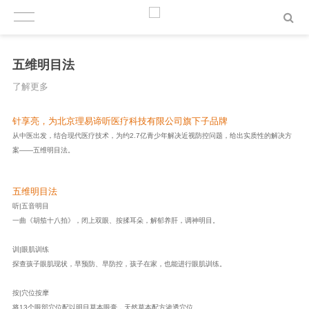
五维明目法
了解更多
针享亮，为北京理易谛听医疗科技有限公司旗下子品牌
从中医出发，结合现代医疗技术，为约2.7亿青少年解决近视防控问题，给出实质性的解决方
案——五维明目法。
五维明目法
听|五音明目
一曲《胡笳十八拍》，闭上双眼、按揉耳朵，解郁养肝，调神明目。
训|眼肌训练
探查孩子眼肌现状，早预防、早防控，孩子在家，也能进行眼肌训练。
按|穴位按摩
将13个眼部穴位配以明目草本眼膏，天然草本配方渗透穴位。