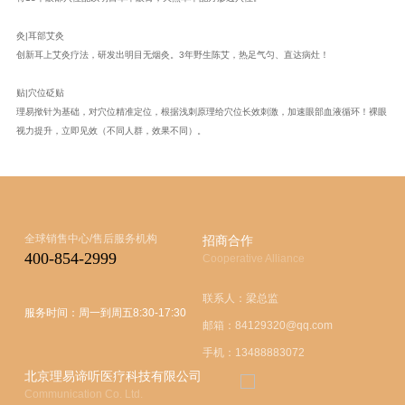
灸|耳部艾灸
创新耳上艾灸疗法，研发出明目无烟灸。3年野生陈艾，热足气匀、直达病灶！
贴|穴位砭贴
理易揿针为基础，对穴位精准定位，根据浅刺原理给穴位长效刺激，加速眼部血液循环！裸眼
视力提升，立即见效（不同人群，效果不同）。
全球销售中心/售后服务机构
招商合作
400-854-2999
Cooperative Alliance
联系人：梁总监
服务时间：周一到周五8:30-17:30
邮箱：84129320@qq.com
手机：13488883072
北京理易谛听医疗科技有限公司
Communication Co. Ltd.